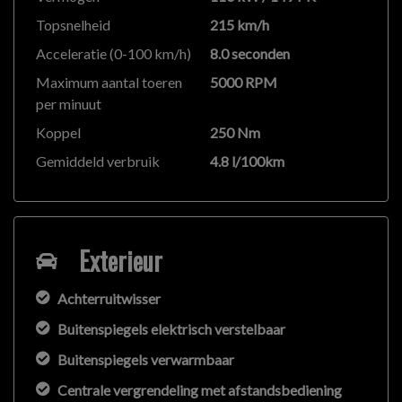
op met de verkoper voor aanvullende vragen.
Topsnelheid
215 km/h
Acceleratie (0-100 km/h)
8.0 seconden
Maximum aantal toeren
5000 RPM
per minuut
Koppel
250 Nm
Gemiddeld verbruik
4.8 l/100km
Exterieur
Achterruitwisser
Buitenspiegels elektrisch verstelbaar
Buitenspiegels verwarmbaar
Centrale vergrendeling met afstandsbediening