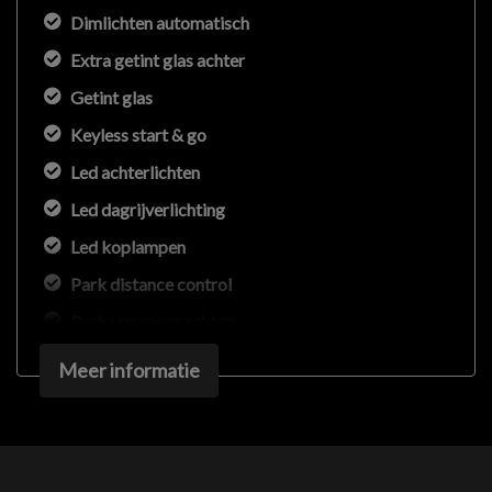
Dimlichten automatisch
Extra getint glas achter
Getint glas
Keyless start & go
Led achterlichten
Led dagrijverlichting
Led koplampen
Park distance control
Parkeersensor achter
Parkeersensor voor
Meer informatie
Parkeersensor voor en achter
Sportonderstel
Sportvelgen