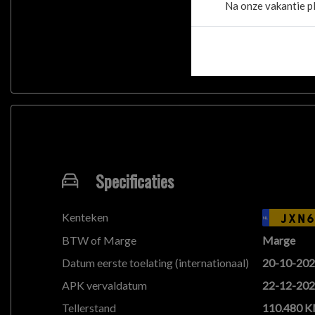
Na onze vakantie pl
€ 799,-
Specificaties
Kenteken
JXN6
NL
BTW of Marge
Marge
Datum eerste toelating (internationaal)
20-10-20
APK vervaldatum
22-12-20
Tellerstand
110.480 