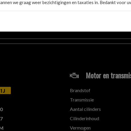
annen we graag weer bezichtigingen en taxaties in. Bedankt voor uw
Motor en transmi
Brandstof
1J
Transmissie
Aantal cilinders
20
Cilinderinhoud
27
Vermogen
KM