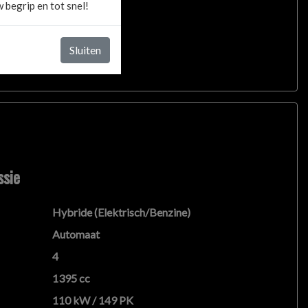
 begrip en tot snel!
Sluiten
ssie
Hybride (Elektrisch/Benzine)
Automaat
4
1395 cc
110 kW / 149 PK