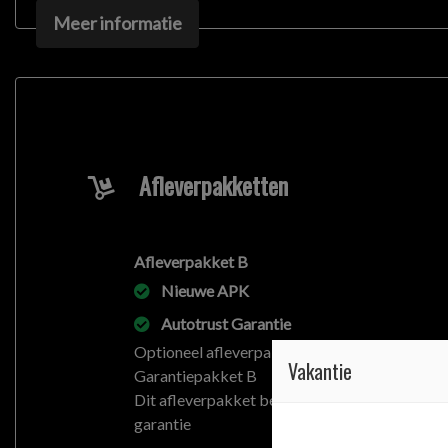
Meer informatie
We hebben ons uiterste best gedaan om alle informat
informatie in de advertentie. Vertrouw niet alleen op
beïnvloeden. Neem contact op met de verkoper voor
Afleverpakketten
Afleverpakket B
Nieuwe APK
Autotrust Garantie
Optioneel afleverpakket (€ 799):
Vakantie
Garantiepakket B
Dit afleverpakket bevat: Autotrust
garantie