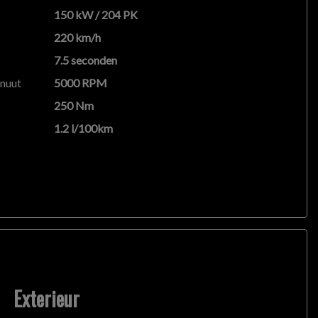
150 kW / 204 PK
220 km/h
7.5 seconden
inuut
5000 RPM
250 Nm
1.2 l/100km
Exterieur