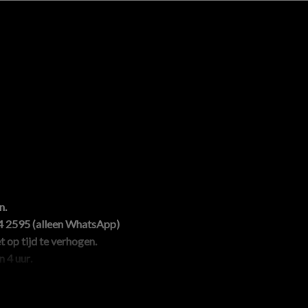
n
.
4 2595
(
alleen WhatsApp
)
 op tijd te verhogen.
'n
4 uur
.
 afspraak
.
een afspraak!