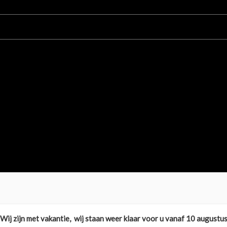
ie in deze advertentie correct weer te geven. Er kunnen echter ge
 deze informatie maar controleer altijd zelf de zaken welke voor jou
 aanvullende vragen.
Wij zijn met vakantie, wij staan weer klaar voor u vanaf 10 augustu