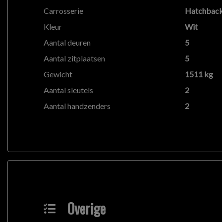
Carrosserie
Hatchbac
Kleur
Wit
Aantal deuren
5
Aantal zitplaatsen
5
Gewicht
1511 kg
Aantal sleutels
2
Aantal handzenders
2
Overige