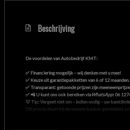
Beschrijving
De voordelen van
Autobedrijf KMT
:
✅ Financiering mogelijk – wij denken met u mee!
✅ Keuze uit garantiepakketten van 6 of 12 maanden.
✅ Transparant: getoonde prijzen zijn
meeneemprijze
✅ 📲 U kunt ons ook bereiken via
WhatsApp
:
06 127
💡
Tip:
Vergeet niet om – indien nodig – uw banklimiet
Dit proces duurt bij de meeste banken gemiddeld zo
🔧
Let op:
Bezichtiging en proefrit zijn
uitsluitend op
📱💬 Interesse? Neem even contact met ons op voor 