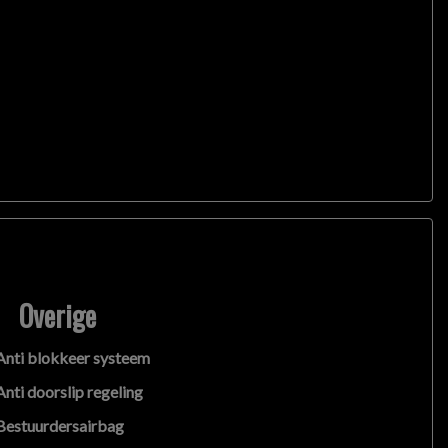
en rechten worden ontleend aan de verstrekte
 belangrijk zijn en je beslissing zouden kunnen
Overige
Anti blokkeer systeem
Anti doorslip regeling
Bestuurdersairbag