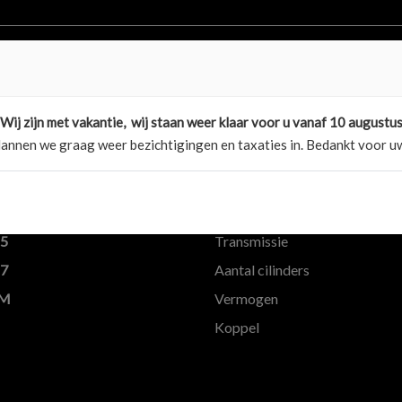
.
Wij zijn met vakantie, wij staan weer klaar voor u vanaf 10 augustu
annen we graag weer bezichtigingen en taxaties in. Bedankt voor uw
Motor en transmi
Brandstof
15
Transmissie
27
Aantal cilinders
KM
Vermogen
Koppel