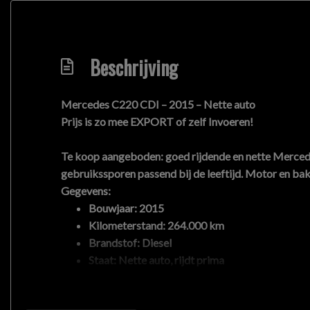
Beschrijving
Mercedes C220 CDI – 2015 – Nette auto
Prijs is zo mee EXPORT of zelf Invoeren!
Te koop aangeboden: goed rijdende en nette Mercede
gebruikssporen passend bij de leeftijd. Motor en ba
Gegevens:
Bouwjaar: 2015
Kilometerstand: 264.000 km
Brandstof: Diesel
Staat: Nette auto, rijdt prima
Kenteken: prijs is op buitenlandse registratie
Export: Mogelijk