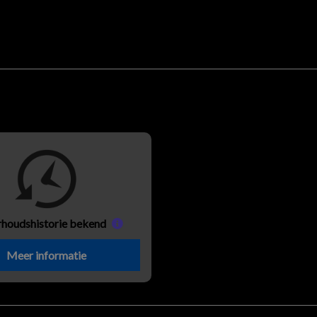
houds
historie bekend
Meer informatie