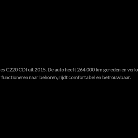
s C220 CDI uit 2015. De auto heeft 264.000 km gereden en verkee
k functioneren naar behoren, rijdt comfortabel en betrouwbaar.
 Deens. tegen meerprijs mogelijk Nederlandse platen