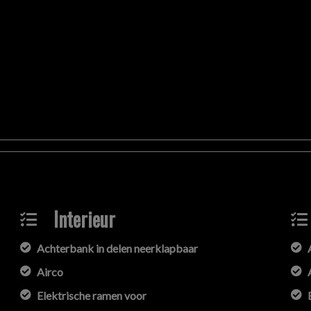
n
.
4 2595
(
alleen WhatsApp
)
 op tijd te verhogen.
'n
4 uur
.
 afspraak
.
een afspraak!
ie in deze advertentie correct weer te geven. Er kunnen echter ge
 deze informatie maar controleer altijd zelf de zaken welke voor jou
 aanvullende vragen.
Interieur
Achterbank in delen neerklapbaar
Airco
Elektrische ramen voor