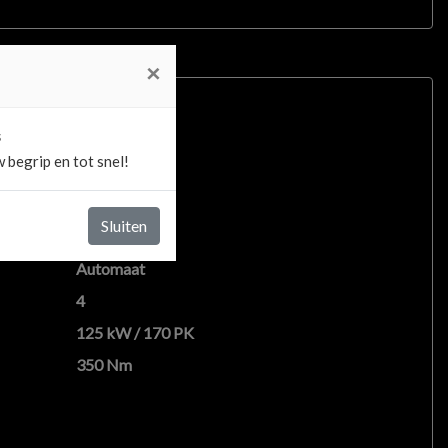
×
s
 begrip en tot snel!
ssie
Sluiten
Diesel
Automaat
4
125 kW / 170 PK
350 Nm