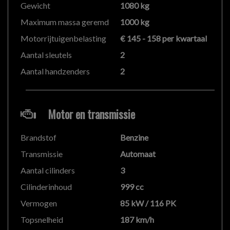
Gewicht
1080 kg
Er kunnen echter geen rechten worden ontleend aan
Maximum massa geremd
1000 kg
de verstrekte informatie in de advertentie. Vertrouw
niet alleen op deze informatie maar controleer altijd
Motorrijtuigenbelasting
€ 145 - 158 per kwartaal
zelf de zaken welke voor jou belangrijk zijn en je
Aantal sleutels
2
beslissing zouden kunnen beïnvloeden. Neem contact
Aantal handzenders
2
op met de verkoper voor aanvullende vragen.
Motor en transmissie
Brandstof
Benzine
Transmissie
Automaat
Aantal cilinders
3
Cilinderinhoud
999 cc
Vermogen
85 kW / 116 PK
Topsnelheid
187 km/h