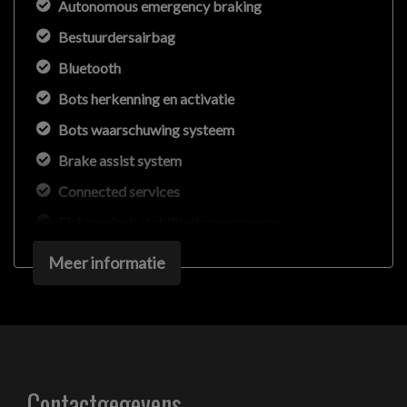
Autonomous emergency braking
Bestuurdersairbag
Bluetooth
Bots herkenning en activatie
Bots waarschuwing systeem
Brake assist system
Connected services
Elektronisch stabiliteits programma
Elektronische remkrachtverdeling
Meer informatie
Hoofd airbag(s) achter
Hoofd airbag(s) voor
Passagiersairbag
Zij airbag(s) voor
Contactgegevens