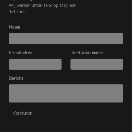
Stuur verstelbaar
Wij werken uitsluitend op afspraak
Tot snel!
Stuurbekrachtiging snelheidsafhankelijk
Voorstoelen verwarmd
Naam
Exterieur
Achterruitwisser
E-mailadres
Telefoonnummer
Buitenspiegels elektrisch verstel- en verwarmbaar
Buitenspiegels in carrosseriekleur
Bericht
Buitenspiegels verwarmbaar
Centrale vergrendeling met afstandsbediening
Dimlichten automatisch
Extra getint glas achter
Versturen
Kleur rood
Led dagrijverlichting