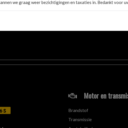
annen we graag weer bezichtigingen en taxaties in. Bedankt voor uw
n
.
4 2595
(
alleen WhatsApp
)
 op tijd te verhogen.
'n
4 uur
.
 afspraak
.
een afspraak!
ie in deze advertentie correct weer te geven. Er kunnen echter ge
 deze informatie maar controleer altijd zelf de zaken welke voor jou
 aanvullende vragen.
Motor en transmi
Brandstof
6S
Transmissie