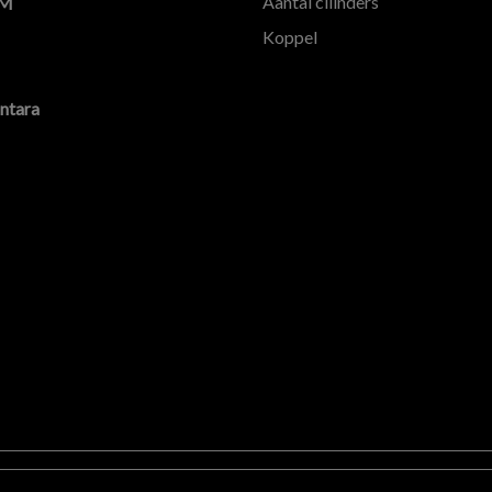
Aantal cilinders
KM
Koppel
ntara