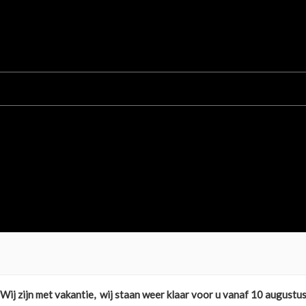
e afstanden gewend, wat vaak gunstiger is dan veel korte ritten. D
 informatie of plan direct een bezichtiging en proefrit. Deze c
Wij zijn met vakantie, wij staan weer klaar voor u vanaf 10 augustu