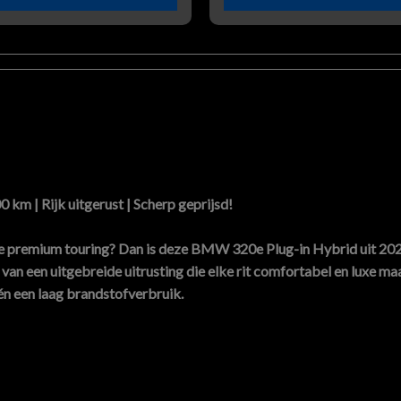
m | Rijk uitgerust | Scherp geprijsd!
ige premium touring? Dan is deze
BMW 320e Plug-in Hybrid uit 20
an een uitgebreide uitrusting die elke rit comfortabel en luxe maa
 én een laag brandstofverbruik.