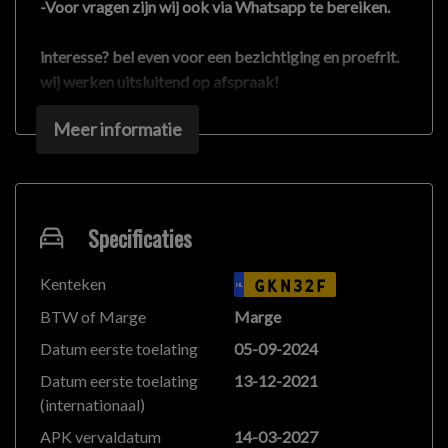
-Voor vragen zijn wij ook via Whatsapp te bereiken.
interesse? bel even voor een bezichtiging en proefrit.
wij werken uitsluitend op afspraak!
Meer informatie
We hebben ons uiterste best gedaan om alle
informatie in deze advertentie correct weer te geven.
Er kunnen echter geen rechten worden ontleend aan
de verstrekte informatie in de advertentie. Vertrouw
niet alleen op deze informatie maar controleer altijd
Specificaties
zelf de zaken welke voor jou belangrijk zijn en je
beslissing zouden kunnen beïnvloeden. Neem contact
Kenteken
GKN32F
NL
op met de verkoper voor aanvullende vragen.
BTW of Marge
Marge
Datum eerste toelating
05-09-2024
Datum eerste toelating
13-12-2021
(internationaal)
APK vervaldatum
14-03-2027