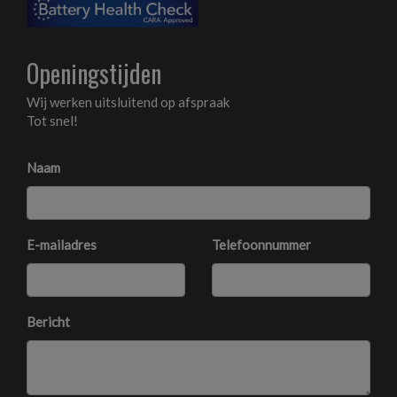
Led dagrijverlichting
Led koplampen
Openingstijden
Lichtmetalen velgen 20"
Metaalkleur
Wij werken uitsluitend op afspraak
Tot snel!
Panoramadak
Parkeer assistent
Naam
Parkeersensor achter
Parkeersensor voor
E-mailadres
Telefoonnummer
Interieur
Achterbank in delen neerklapbaar
Bericht
Airco automatisch
Armsteun achter
Armsteun voor