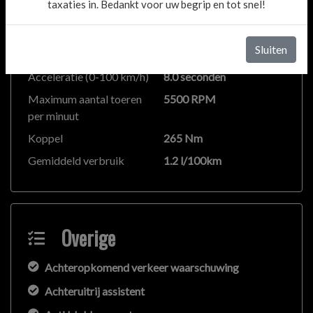
taxaties in. Bedankt voor uw begrip en tot snel!
Cilinderinhoud
1477 cc
Vermogen
132 kW / 179 PK
Sluiten
Topsnelheid
210 km/h
Acceleratie (0-100 km/h)
8.0 seconden
Maximum aantal toeren
5500 RPM
per minuut
Koppel
265 Nm
Gemiddeld verbruik
1.2 l/100km
Overige
Achteropkomend verkeer waarschuwing
Achteruitrij assistent