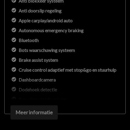
Anti blokkeer systeem
Anti doorslip regeling
Apple carplay/android auto
Autonomous emergency braking
Bluetooth
Bots waarschuwing systeem
Brake assist system
Cruise control adaptief met stop&go en stuurhulp
Dashboardcamera
Dodehoek detectie
Draadloze telefoonlader
Elektronisch stabiliteits programma
Meer informatie
Elektronische remkrachtverdeling
Keyless start