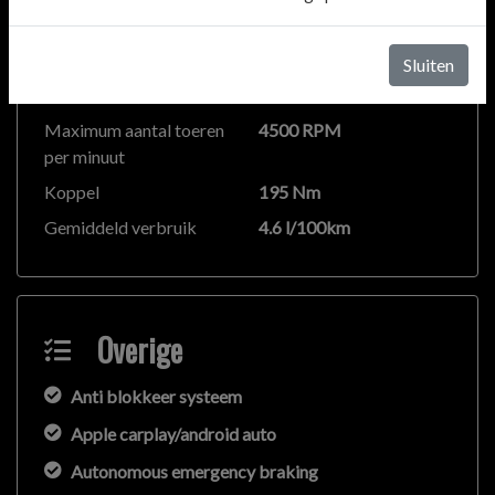
Vermogen
81 kW / 110 PK
Topsnelheid
200 km/h
Sluiten
Acceleratie (0-100 km/h)
10.6 seconden
Maximum aantal toeren
4500 RPM
per minuut
Koppel
195 Nm
Gemiddeld verbruik
4.6 l/100km
Overige
Anti blokkeer systeem
Apple carplay/android auto
Autonomous emergency braking