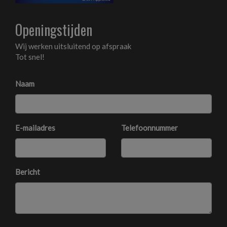
Achterbank in delen neerklapbaar
Armsteun voor
Openingstijden
Bestuurdersstoel in hoogte verstelbaar
Wij werken uitsluitend op afspraak
Binnenspiegel automatisch dimmend
Tot snel!
Comfortstoel(en)
Naam
Electronic climate control
Elektrische ramen achter
Elektrische ramen voor
E-mailadres
Telefoonnummer
Lendesteun(en) verstelbaar
Stuur leder
Bericht
Stuur verstelbaar