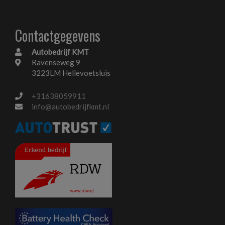
Buitenspiegels verwarmbaar
Contactgegevens
Centrale vergrendeling met afstandsbediening
Chroom delen exterieur
Autobedrijf KMT
Ravenseweg 9
Dakrails
3223LM Hellevoetsluis
Dimlichten automatisch
+31638059911
Keyless entry
info@autobedrijfkmt.nl
Led dagrijverlichting
Led koplampen
Parkeersensor achter
Parkeersensor voor
Warmtewerend glas
Interieur